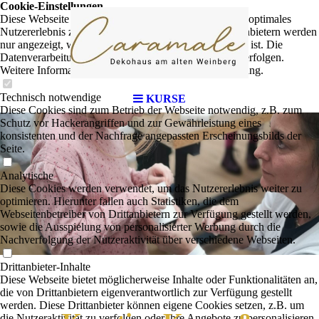
Cookie-Einstellungen
Diese Webseite verwendet Cookies, um Besuchern ein optimales
Nutzererlebnis zu bieten. Bestimmte Inhalte von Drittanbietern werden
nur angezeigt, wenn die entsprechende Option aktiviert ist. Die
Datenverarbeitung kann dann auch in einem Drittland erfolgen.
Weitere Informationen hierzu in der Datenschutzerklärung.
Technisch notwendige
KURSE
Diese Cookies sind zum Betrieb der Webseite notwendig, z.B. zum
Schutz vor Hackerangriffen und zur Gewährleistung eines
konsistenten und der Nachfrage angepassten Erscheinungsbilds der
Seite.
Analytische
Diese Cookies werden verwendet, um das Nutzererlebnis weiter zu
optimieren. Hierunter fallen auch Statistiken, die dem
Webseitenbetreiber von Drittanbietern zur Verfügung gestellt werden,
sowie die Ausspielung von personalisierter Werbung durch die
Nachverfolgung der Nutzeraktivität über verschiedene Webseiten.
Drittanbieter-Inhalte
Diese Webseite bietet möglicherweise Inhalte oder Funktionalitäten an,
die von Drittanbietern eigenverantwortlich zur Verfügung gestellt
werden. Diese Drittanbieter können eigene Cookies setzen, z.B. um
die Nutzeraktivität zu verfolgen oder ihre Angebote zu personalisieren