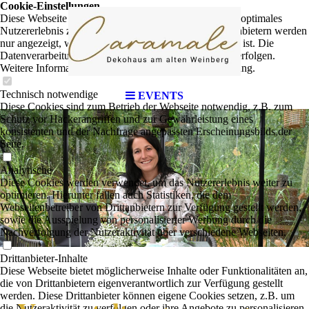
Cookie-Einstellungen
Diese Webseite verwendet Cookies, um Besuchern ein optimales
Nutzererlebnis zu bieten. Bestimmte Inhalte von Drittanbietern werden
nur angezeigt, wenn die entsprechende Option aktiviert ist. Die
Datenverarbeitung kann dann auch in einem Drittland erfolgen.
Weitere Informationen hierzu in der Datenschutzerklärung.
Technisch notwendige
EVENTS
Diese Cookies sind zum Betrieb der Webseite notwendig, z.B. zum
Schutz vor Hackerangriffen und zur Gewährleistung eines
konsistenten und der Nachfrage angepassten Erscheinungsbilds der
Seite.
Analytische
Diese Cookies werden verwendet, um das Nutzererlebnis weiter zu
optimieren. Hierunter fallen auch Statistiken, die dem
Webseitenbetreiber von Drittanbietern zur Verfügung gestellt werden,
sowie die Ausspielung von personalisierter Werbung durch die
Nachverfolgung der Nutzeraktivität über verschiedene Webseiten.
Drittanbieter-Inhalte
Diese Webseite bietet möglicherweise Inhalte oder Funktionalitäten an,
die von Drittanbietern eigenverantwortlich zur Verfügung gestellt
werden. Diese Drittanbieter können eigene Cookies setzen, z.B. um
die Nutzeraktivität zu verfolgen oder ihre Angebote zu personalisieren